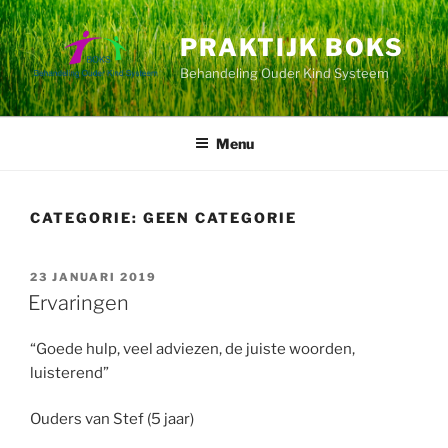
Ga
naar
PRAKTIJK BOKS
de
Behandeling Ouder Kind Systeem
inhoud
Menu
CATEGORIE:
GEEN CATEGORIE
GEPLAATST
23 JANUARI 2019
OP
Ervaringen
“Goede hulp, veel adviezen, de juiste woorden,
luisterend”
Ouders van Stef (5 jaar)